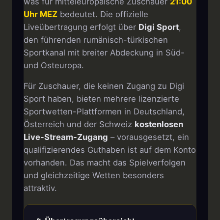
was für mitteleuropäische Zuschauer
21:00
Uhr MEZ
bedeutet. Die offizielle
Liveübertragung erfolgt über
Digi Sport
,
den führenden rumänisch-türkischen
Sportkanal mit breiter Abdeckung in Süd-
und Osteuropa.
Für Zuschauer, die keinen Zugang zu Digi
Sport haben, bieten mehrere lizenzierte
Sportwetten-Plattformen in Deutschland,
Österreich und der Schweiz
kostenlosen
Live-Stream-Zugang
– vorausgesetzt, ein
qualifizierendes Guthaben ist auf dem Konto
vorhanden. Das macht das Spielverfolgen
und gleichzeitige Wetten besonders
attraktiv.