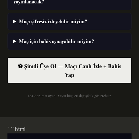
yayınlanacak?
Maçı şifresiz izleyebilir miyim?
Maç için bahis oynayabilir miyim?
⚽ Şimdi Üye Ol — Maçı Canlı İzle + Bahis
Yap
18+ Sorumlu oyun. Yayın bilgileri değişiklik gösterebilir.
```html