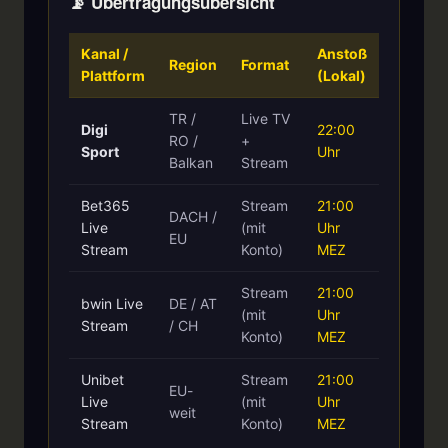
📡 Übertragungsübersicht
Kanal /
Anstoß
Region
Format
Plattform
(Lokal)
TR /
Live TV
Digi
22:00
RO /
+
Sport
Uhr
Balkan
Stream
Bet365
Stream
21:00
DACH /
Live
(mit
Uhr
EU
Stream
Konto)
MEZ
Stream
21:00
bwin Live
DE / AT
(mit
Uhr
Stream
/ CH
Konto)
MEZ
Unibet
Stream
21:00
EU-
Live
(mit
Uhr
weit
Stream
Konto)
MEZ