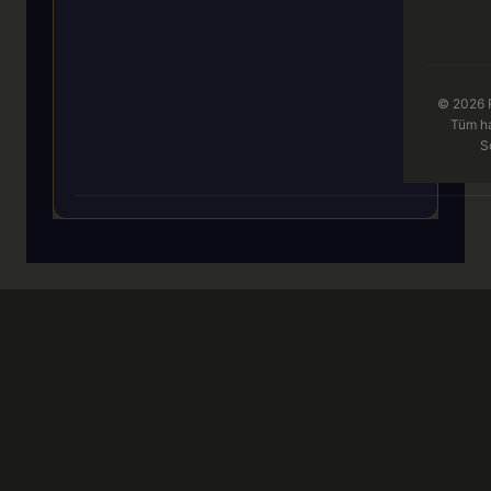
© 2026 
Tüm ha
S