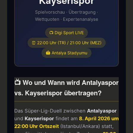
Spielvorschau · Übertragung ·
Wettquoten · Expertenanalyse
📺 Digi Sport LIVE
⏰ 22:00 Uhr (TR) / 21:00 Uhr (MEZ)
🏟️ Antalya Stadyumu
📺 Wo und Wann wird Antalyaspor
vs. Kayserispor übertragen?
Das Süper-Lig-Duell zwischen
Antalyaspor
und
Kayserispor
findet am
8. April 2026 um
22:00 Uhr Ortszeit
(Istanbul/Ankara) statt,