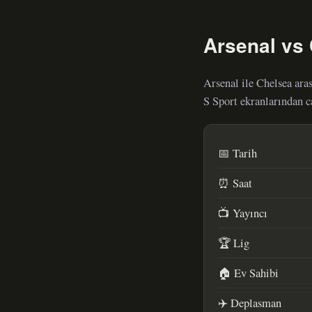
Arsenal vs 
Arsenal ile Chelsea ar
S Sport ekranlarından c
📅 Tarih
⏰ Saat
📺 Yayıncı
🏆 Lig
🏠 Ev Sahibi
✈️ Deplasman