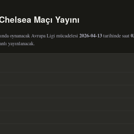
Chelsea Maçı Yayını
2026-04-13
0
asında oynanacak Avrupa Ligi mücadelesi
tarihinde saat
anlı yayınlanacak.