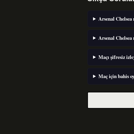
Arsenal Chelsea 
Arsenal Chelsea 
Maçı şifresiz izl
Maç için bahis o