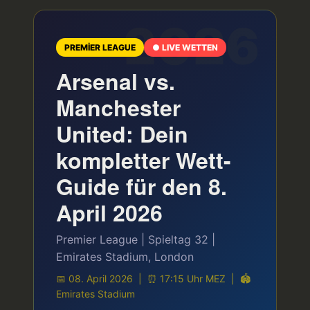
2026
PREMIER LEAGUE
● LIVE WETTEN
Arsenal vs.
Manchester
United: Dein
kompletter Wett-
Guide für den 8.
April 2026
Premier League | Spieltag 32 |
Emirates Stadium, London
📅 08. April 2026 | ⏰ 17:15 Uhr MEZ | 🏟️
Emirates Stadium