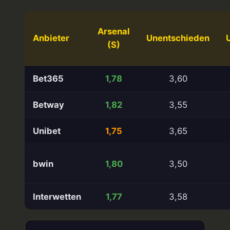
Arsenal
Anbieter
Unentschieden
(S)
Bet365
1,78
3,60
Betway
1,82
3,55
Unibet
1,75
3,65
bwin
1,80
3,50
Interwetten
1,77
3,58