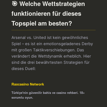
🎯 Welche Wettstrategien
funktionieren für dieses
Topspiel am besten?
Arsenal vs. United ist kein gewöhnliches
Spiel – es ist ein emotionsgeladenes Derby
mit großen Taktikverschiebungen. Das
verändert die Wettdynamik erheblich. Hier
sind die drei bewährtesten Strategien für
dieses Duell:
Raxcasino Network
Türkiye'nin güvenilir bahis ve casino rehberi. 18+
sorumlu oyun.