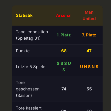
Man
Statistik
Arsenal
United
Tabellenposition
1. Platz
7. Platz
(Spieltag 31)
Punkte
68
47
S S S U
Letzte 5 Spiele
U N S N S
S
Tore
geschossen
74
55
(Saison)
Tore kassiert