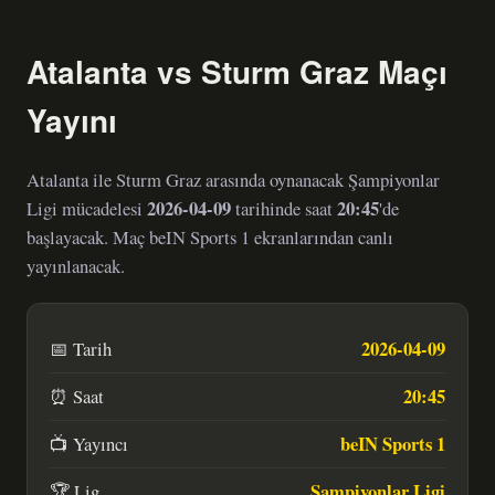
Atalanta vs Sturm Graz Maçı
Yayını
Atalanta ile Sturm Graz arasında oynanacak Şampiyonlar
2026-04-09
20:45
Ligi mücadelesi
tarihinde saat
'de
başlayacak. Maç beIN Sports 1 ekranlarından canlı
yayınlanacak.
2026-04-09
📅 Tarih
20:45
⏰ Saat
beIN Sports 1
📺 Yayıncı
Şampiyonlar Ligi
🏆 Lig