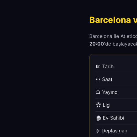
Barcelona v
Barcelona ile Atlet
20:00
'de başlayaca
📅 Tarih
⏰ Saat
📺 Yayıncı
🏆 Lig
🏠 Ev Sahibi
✈️ Deplasman