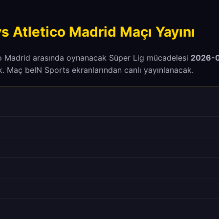
s Atletico Madrid Maçı Yayını
ico Madrid arasında oynanacak Süper Lig mücadelesi
2026-
k. Maç beIN Sports ekranlarından canlı yayınlanacak.