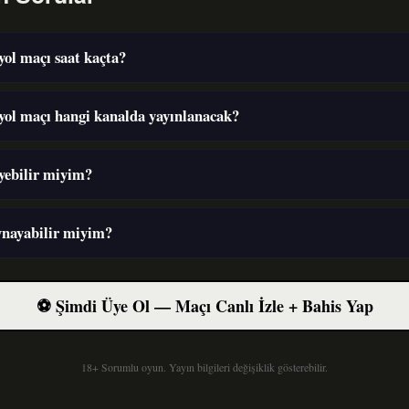
ol maçı saat kaçta?
yol maçı hangi kanalda yayınlanacak?
eyebilir miyim?
ynayabilir miyim?
⚽ Şimdi Üye Ol — Maçı Canlı İzle + Bahis Yap
18+ Sorumlu oyun. Yayın bilgileri değişiklik gösterebilir.