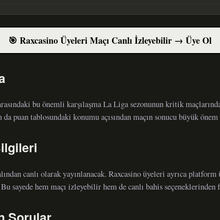
🎯 Raxcasino Üyeleri Maçı Canlı İzleyebilir → Üye Ol
a
rasındaki bu önemli karşılaşma La Liga sezonunun kritik maçlarında
ın da puan tablosundaki konumu açısından maçın sonucu büyük önem t
lgileri
ından canlı olarak yayınlanacak. Raxcasino üyeleri ayrıca platform ü
. Bu sayede hem maçı izleyebilir hem de canlı bahis seçeneklerinden f
n Sorular