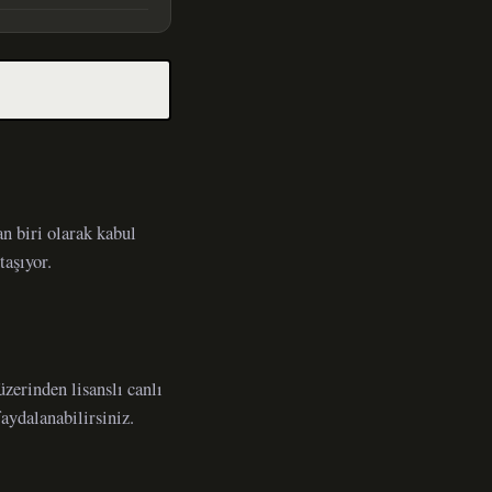
n biri olarak kabul
aşıyor.
zerinden lisanslı canlı
aydalanabilirsiniz.