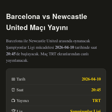
Barcelona vs Newcastle
United Maçı Yayını
Barcelona ile Newcastle United arasında oynanacak
2026-04-10
Şampiyonlar Ligi mücadelesi
tarihinde saat
20:45
'de başlayacak. Maç TRT ekranlarından canlı
yayınlanacak.
2026-04-10
📅 Tarih
20:45
⏰ Saat
TRT
📺 Yayıncı
Şampiyonlar Ligi
🏆 Lig