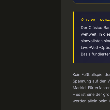
📋 TL;DR – KU
Der Clásico Bar
weltweit. In di
sinnvollsten si
Live-Wett-Optio
Basis fundierte
Kein Fußballspiel d
Spannung auf den W
Madrid. Für erfahren
– es ist eine der g
werden allein beim