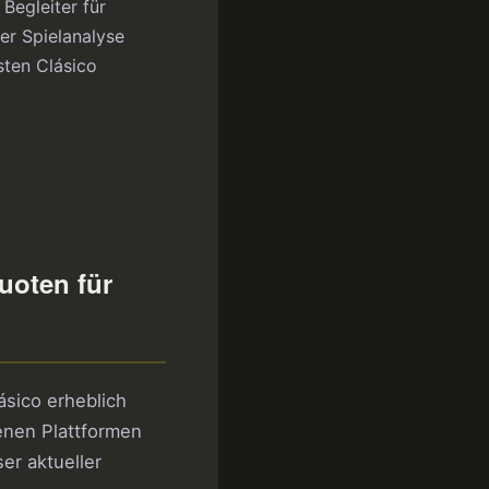
Begleiter für
er Spielanalyse
sten Clásico
uoten für
sico erheblich
nen Plattformen
er aktueller