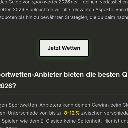
nden Guide von
sportwetten2026.net
– deinem verlässlichen 
etten 2026 – beleuchten wir alle relevanten Aspekte: von d
tquoten bis hin zu bewährten Strategien, die du beim näch
Jetzt Wetten
ortwetten-Anbieter bieten die besten Q
2026?
igen Sportwetten-Anbieters kann deinen Gewinn beim Clá
ten-Unterschiede von bis zu
8–12 %
zwischen verschiede
-Spielen wie dem El Clásico keine Seltenheit. Hier ist uns