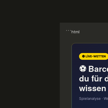
```html
🔴 LIVE-WETTEN
⚽ Barce
du für 
wissen
Spielanalyse · W