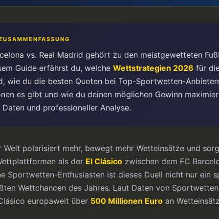
RZZUSAMMENFASSUNG
celona vs. Real Madrid gehört zu den meistgewetteten Fußb
esem Guide erfährst du, welche
Wettstrategien 2026
für di
nd, wie du die besten Quoten bei Top-Sportwetten-Anbietern
nen es gibt und wie du deinen möglichen Gewinn maximierst
r Daten und professioneller Analyse.
er Welt polarisiert mehr, bewegt mehr Wetteinsätze und sorg
ettplattformen als der
El Clásico
zwischen dem FC Barcelo
e Sportwetten-Enthusiasten ist dieses Duell nicht nur ein 
rößten Wettchancen des Jahres. Laut Daten von Sportwette
 Clásico europaweit über
500 Millionen Euro
an Wetteinsät