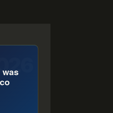
026
, was
ico