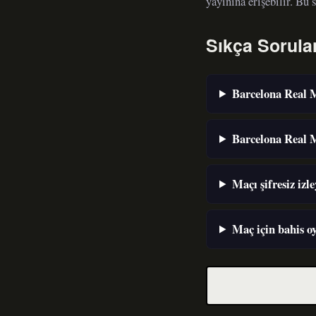
yayınına erişebilir. Bu 
Sıkça Sorula
Barcelona Real 
Barcelona Real 
Maçı şifresiz izl
Maç için bahis o