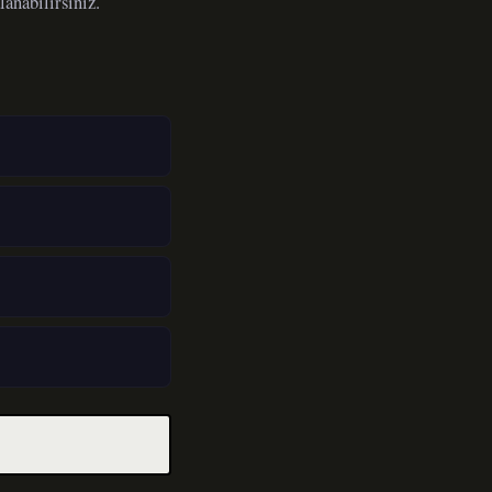
lanabilirsiniz.