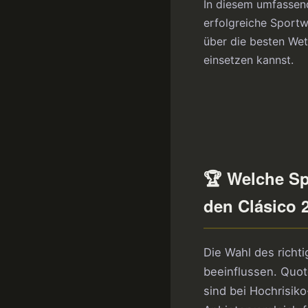
In diesem umfasse
erfolgreiche Sportw
über die besten Wet
einsetzen kannst.
🏆 Welche Sp
den Clásico 
Die Wahl des richt
beeinflussen. Quo
sind bei Hochrisiko