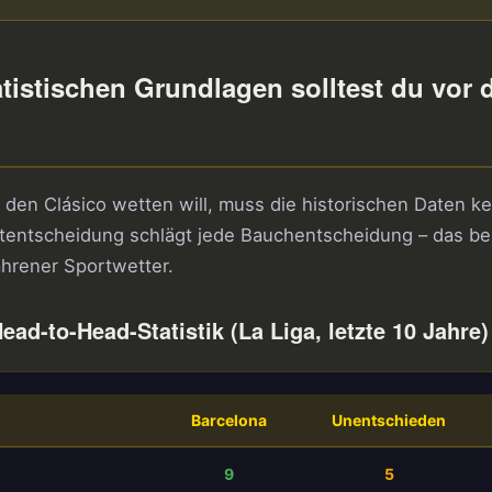
atistischen Grundlagen solltest du vor
f den Clásico wetten will, muss die historischen Daten k
tentscheidung schlägt jede Bauchentscheidung – das be
hrener Sportwetter.
ead-to-Head-Statistik (La Liga, letzte 10 Jahre)
Barcelona
Unentschieden
9
5