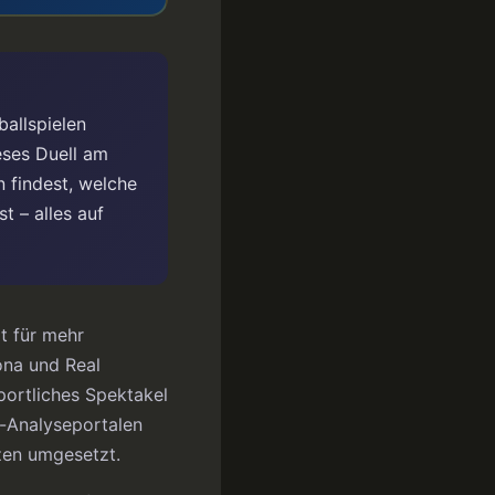
allspielen
eses Duell am
 findest, welche
 – alles auf
t für mehr
na und Real
sportliches Spektakel
n-Analyseportalen
zen umgesetzt.