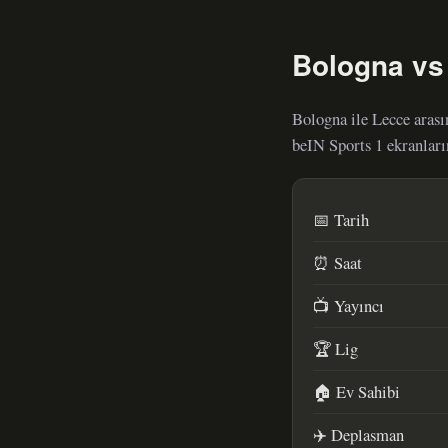
Bologna vs
Bologna ile Lecce aras
beIN Sports 1 ekranları
📅 Tarih
⏰ Saat
📺 Yayıncı
🏆 Lig
🏠 Ev Sahibi
✈️ Deplasman