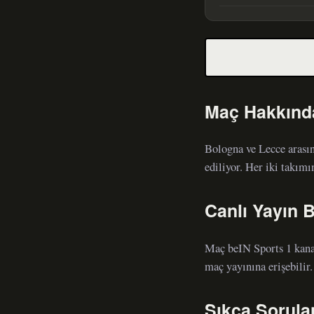
Maç Hakkınd
Bologna ve Lecce arasın
ediliyor. Her iki takım
Canlı Yayın Bi
Maç beIN Sports 1 kanal
maç yayınına erişebilir
Sıkça Sorula