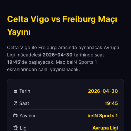
Celta Vigo vs Freiburg Maçı
Yayını
Celta Vigo ile Freiburg arasında oynanacak Avrupa
Ligi mücadelesi
2026-04-30
tarihinde saat
19:45
'de başlayacak. Maç beIN Sports 1
ekranlarından canlı yayınlanacak.
📅 Tarih
2026-04-30
⏰ Saat
19:45
📺 Yayıncı
beIN Sports 1
🏆 Lig
Avrupa Ligi