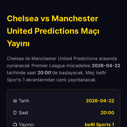
Chelsea vs Manchester
United Predictions Maçı
Yayını
Chelsea ile Manchester United Predictions arasında
oynanacak Premier League mücadelesi
2026-04-22
tarihinde saat
20:00
'de başlayacak. Maç beIN
Sports 1 ekranlarından canlı yayınlanacak.
📅 Tarih
2026-04-22
⏰ Saat
20:00
📺 Yayıncı
beIN Sports 1