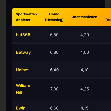
Sportwetten
Como
Unentschieden
Anbieter
(Heimsieg)
(Au
bet365
6,50
4,20
Betway
6,80
4,00
Unibet
6,40
4,10
William
7,00
4,25
Hill
Bwin
6,60
4,15