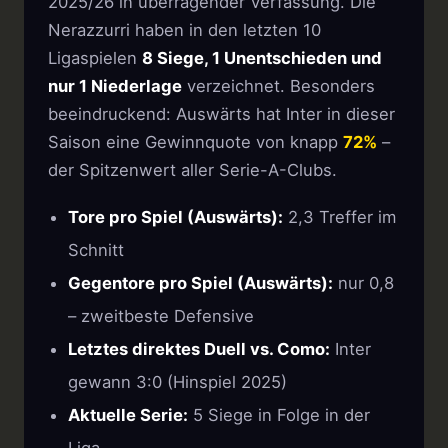
2025/26 in überragender Verfassung. Die
Nerazzurri haben in den letzten 10
Ligaspielen
8 Siege, 1 Unentschieden und
nur 1 Niederlage
verzeichnet. Besonders
beeindruckend: Auswärts hat Inter in dieser
Saison eine Gewinnquote von knapp
72%
–
der Spitzenwert aller Serie-A-Clubs.
Tore pro Spiel (Auswärts):
2,3 Treffer im
Schnitt
Gegentore pro Spiel (Auswärts):
nur 0,8
– zweitbeste Defensive
Letztes direktes Duell vs. Como:
Inter
gewann 3:0 (Hinspiel 2025)
Aktuelle Serie:
5 Siege in Folge in der