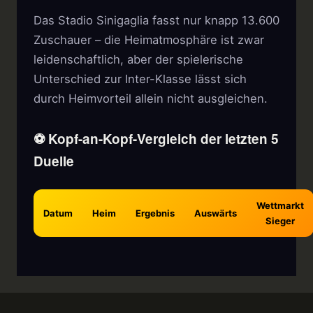
Das Stadio Sinigaglia fasst nur knapp 13.600
Zuschauer – die Heimatmosphäre ist zwar
leidenschaftlich, aber der spielerische
Unterschied zur Inter-Klasse lässt sich
durch Heimvorteil allein nicht ausgleichen.
⚽ Kopf-an-Kopf-Vergleich der letzten 5
Duelle
Wettmarkt
Datum
Heim
Ergebnis
Auswärts
Sieger