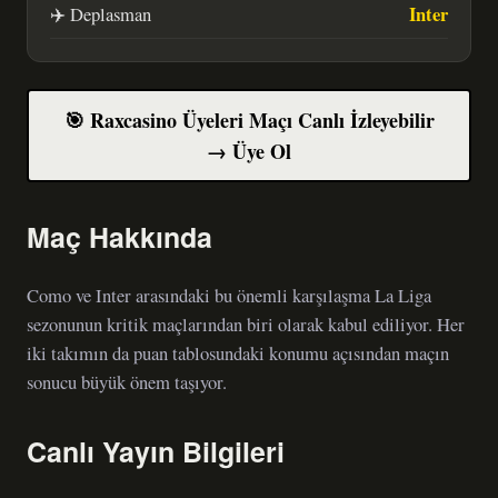
Inter
✈️ Deplasman
🎯 Raxcasino Üyeleri Maçı Canlı İzleyebilir
→ Üye Ol
Maç Hakkında
Como ve Inter arasındaki bu önemli karşılaşma La Liga
sezonunun kritik maçlarından biri olarak kabul ediliyor. Her
iki takımın da puan tablosundaki konumu açısından maçın
sonucu büyük önem taşıyor.
Canlı Yayın Bilgileri