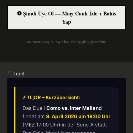
⚽ Şimdi Üye Ol — Maçı Canlı İzle + Bahis
Yap
18+ Sorumlu oyun. Yayın bilgileri değişiklik gösterebilir.
```html
⚡ TL;DR – Kurzübersicht:
Das Duell
Como vs. Inter Mailand
findet am
8. April 2026 um 18:00 Uhr
(MEZ 17:00 Uhr) in der Serie A statt.
Das Spiel bietet hervorragende