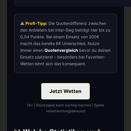
⚠️
Profi-Tipp:
Die Quotendifferenz zwischen
den Anbietern bei Inter-Sieg beträgt hier bis zu
0,04 Punkte. Bei einem Einsatz von 200€
macht das bereits 8€ Unterschied. Nutze
immer einen
Quotenvergleich
bevor du deinen
Einsatz platzierst – besonders bei Favoriten-
Wetten lohnt sich das konsequent.
Jetzt Wetten
18+ | Glücksspiel kann süchtig machen | Spiele
verantwortungsbewusst