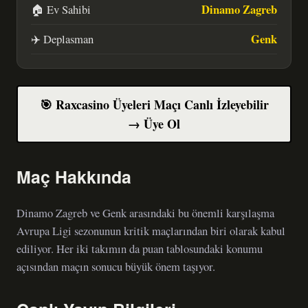
Dinamo Zagreb
🏠 Ev Sahibi
Genk
✈️ Deplasman
🎯 Raxcasino Üyeleri Maçı Canlı İzleyebilir
→ Üye Ol
Maç Hakkında
Dinamo Zagreb ve Genk arasındaki bu önemli karşılaşma
Avrupa Ligi sezonunun kritik maçlarından biri olarak kabul
ediliyor. Her iki takımın da puan tablosundaki konumu
açısından maçın sonucu büyük önem taşıyor.