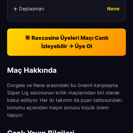
✈️ Deplasman
Nene
🎯 Raxcasino Üyeleri Maçı Canlı
İzleyebilir → Üye Ol
Maç Hakkında
Dorgele ve Nene arasındaki bu önemli karşılaşma
Süper Lig sezonunun kritik maçlarından biri olarak
kabul ediliyor. Her iki takımın da puan tablosundaki
konumu açısından maçın sonucu büyük önem
taşıyor.