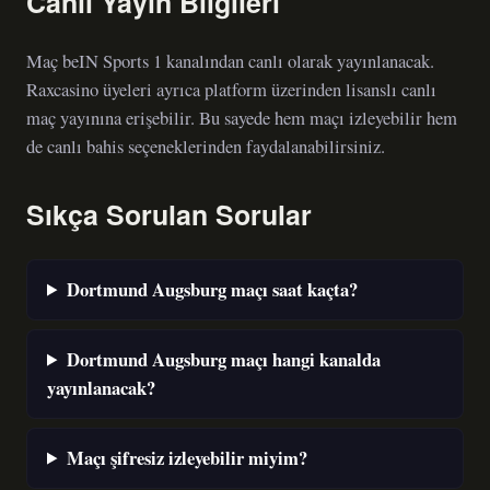
Canlı Yayın Bilgileri
Maç beIN Sports 1 kanalından canlı olarak yayınlanacak.
Raxcasino üyeleri ayrıca platform üzerinden lisanslı canlı
maç yayınına erişebilir. Bu sayede hem maçı izleyebilir hem
de canlı bahis seçeneklerinden faydalanabilirsiniz.
Sıkça Sorulan Sorular
Dortmund Augsburg maçı saat kaçta?
Dortmund Augsburg maçı hangi kanalda
yayınlanacak?
Maçı şifresiz izleyebilir miyim?