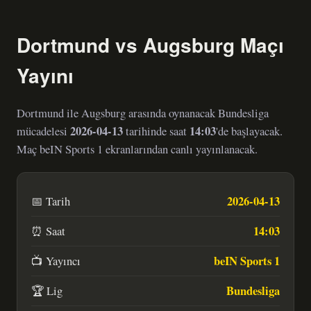
Dortmund vs Augsburg Maçı
Yayını
Dortmund ile Augsburg arasında oynanacak Bundesliga
2026-04-13
14:03
mücadelesi
tarihinde saat
'de başlayacak.
Maç beIN Sports 1 ekranlarından canlı yayınlanacak.
2026-04-13
📅 Tarih
14:03
⏰ Saat
beIN Sports 1
📺 Yayıncı
Bundesliga
🏆 Lig