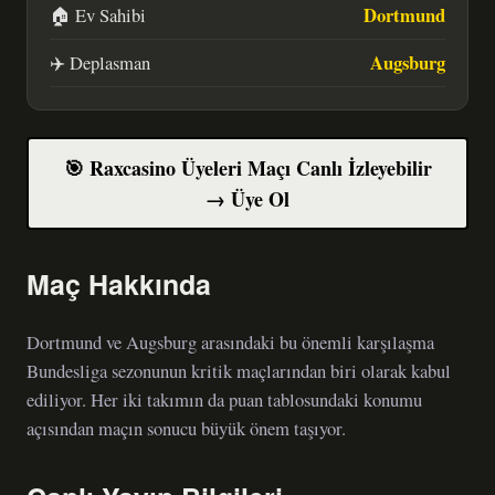
Dortmund
🏠 Ev Sahibi
Augsburg
✈️ Deplasman
🎯 Raxcasino Üyeleri Maçı Canlı İzleyebilir
→ Üye Ol
Maç Hakkında
Dortmund ve Augsburg arasındaki bu önemli karşılaşma
Bundesliga sezonunun kritik maçlarından biri olarak kabul
ediliyor. Her iki takımın da puan tablosundaki konumu
açısından maçın sonucu büyük önem taşıyor.