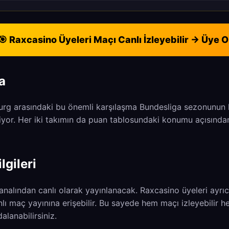
🎯 Raxcasino Üyeleri Maçı Canlı İzleyebilir → Üye O
a
g arasındaki bu önemli karşılaşma Bundesliga sezonunun k
iliyor. Her iki takımın da puan tablosundaki konumu açısınd
lgileri
nalından canlı olarak yayınlanacak. Raxcasino üyeleri ayrı
nlı maç yayınına erişebilir. Bu sayede hem maçı izleyebilir h
lanabilirsiniz.