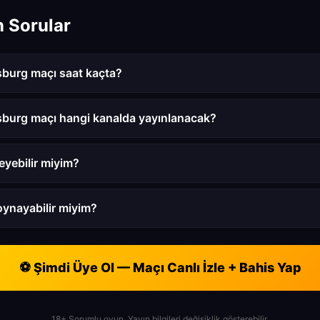
n Sorular
urg maçı saat kaçta?
urg maçı hangi kanalda yayınlanacak?
leyebilir miyim?
oynayabilir miyim?
⚽ Şimdi Üye Ol — Maçı Canlı İzle + Bahis Yap
18+ Sorumlu oyun. Yayın bilgileri değişiklik gösterebilir.