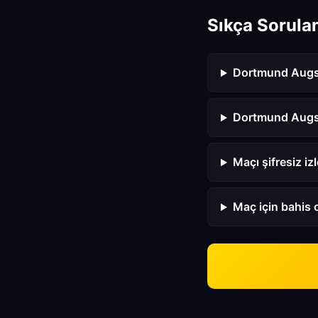
Sıkça Sorula
Dortmund Augsb
Dortmund Augsb
Maçı şifresiz iz
Maç için bahis 