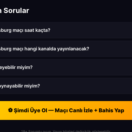
n Sorular
urg maçı saat kaçta?
urg maçı hangi kanalda yayınlanacak?
leyebilir miyim?
oynayabilir miyim?
⚽ Şimdi Üye Ol — Maçı Canlı İzle + Bahis Yap
18+ Sorumlu oyun. Yayın bilgileri değişiklik gösterebilir.