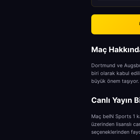
Maç Hakkınd
Dortmund ve Augsbur
biri olarak kabul ed
büyük önem taşıyor.
Canlı Yayın Bi
Maç beIN Sports 1 ka
üzerinden lisanslı ca
seçeneklerinden fayda