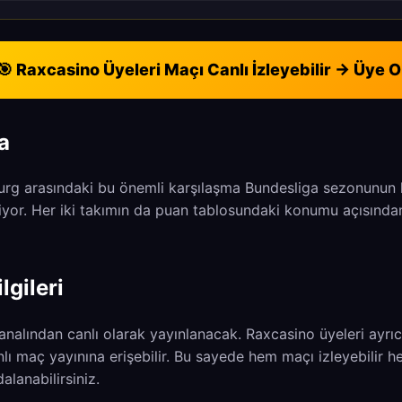
🎯 Raxcasino Üyeleri Maçı Canlı İzleyebilir → Üye O
a
g arasındaki bu önemli karşılaşma Bundesliga sezonunun k
iliyor. Her iki takımın da puan tablosundaki konumu açısınd
lgileri
nalından canlı olarak yayınlanacak. Raxcasino üyeleri ayrı
nlı maç yayınına erişebilir. Bu sayede hem maçı izleyebilir h
lanabilirsiniz.