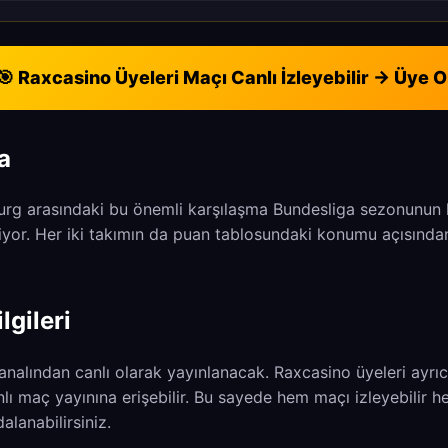
🎯 Raxcasino Üyeleri Maçı Canlı İzleyebilir → Üye O
a
g arasındaki bu önemli karşılaşma Bundesliga sezonunun k
iliyor. Her iki takımın da puan tablosundaki konumu açısınd
lgileri
nalından canlı olarak yayınlanacak. Raxcasino üyeleri ayrı
nlı maç yayınına erişebilir. Bu sayede hem maçı izleyebilir h
lanabilirsiniz.