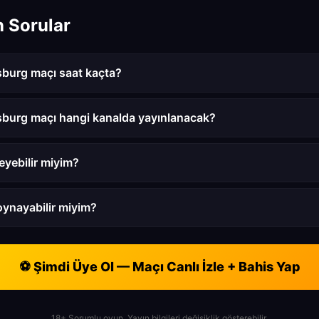
n Sorular
urg maçı saat kaçta?
urg maçı hangi kanalda yayınlanacak?
leyebilir miyim?
oynayabilir miyim?
⚽ Şimdi Üye Ol — Maçı Canlı İzle + Bahis Yap
18+ Sorumlu oyun. Yayın bilgileri değişiklik gösterebilir.