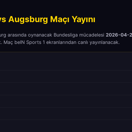
s Augsburg Maçı Yayını
urg arasında oynanacak Bundesliga mücadelesi
2026-04-
. Maç beIN Sports 1 ekranlarından canlı yayınlanacak.