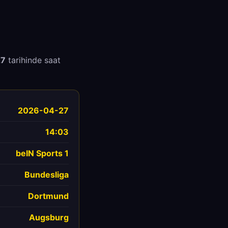
27
tarihinde saat
2026-04-27
14:03
beIN Sports 1
Bundesliga
Dortmund
Augsburg