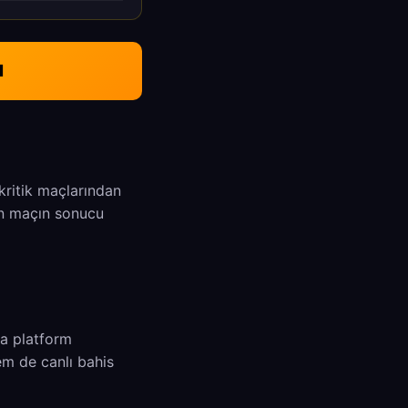
l
ritik maçlarından
an maçın sonucu
ca platform
em de canlı bahis