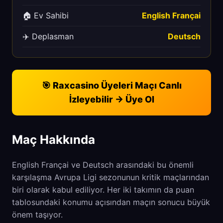
🏠 Ev Sahibi
English Françai
✈️ Deplasman
Deutsch
🎯 Raxcasino Üyeleri Maçı Canlı
İzleyebilir → Üye Ol
Maç Hakkında
English Françai ve Deutsch arasındaki bu önemli
karşılaşma Avrupa Ligi sezonunun kritik maçlarından
biri olarak kabul ediliyor. Her iki takımın da puan
tablosundaki konumu açısından maçın sonucu büyük
önem taşıyor.