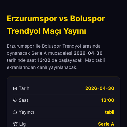
Erzurumspor vs Boluspor
Trendyol Maçı Yayını
Erzurumspor ile Boluspor Trendyol arasında
oynanacak Serie A mücadelesi
2026-04-30
tarihinde saat
13:00
'de başlayacak. Maç tabii
ekranlarından canlı yayınlanacak.
📅 Tarih
2026-04-30
⏰ Saat
13:00
📺 Yayıncı
tabii
🏆 Lig
Serie A