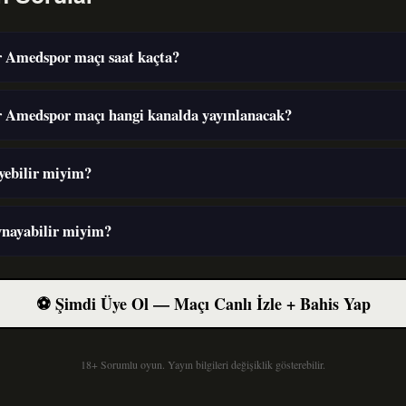
r Amedspor maçı saat kaçta?
r Amedspor maçı hangi kanalda yayınlanacak?
eyebilir miyim?
ynayabilir miyim?
⚽ Şimdi Üye Ol — Maçı Canlı İzle + Bahis Yap
18+ Sorumlu oyun. Yayın bilgileri değişiklik gösterebilir.