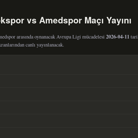
okspor vs Amedspor Maçı Yayını
2026-04-11
medspor arasında oynanacak Avrupa Ligi mücadelesi
tari
ranlarından canlı yayınlanacak.