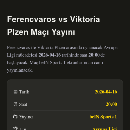
Ferencvaros vs Viktoria
Plzen Maçı Yayını
Ferencvaros ile Viktoria Plzen arasında oynanacak Avrupa
2026-04-16
20:00
Ligi mücadelesi
tarihinde saat
'de
başlayacak. Maç beIN Sports 1 ekranlarından canlı
yayınlanacak.
2026-04-16
📅 Tarih
20:00
⏰ Saat
beIN Sports 1
📺 Yayıncı
Avrupa Ligi
🏆 Lig