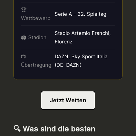
🏆
Serie A – 32. Spieltag
Wettbewerb
Stadio Artemio Franchi,
🏟️ Stadion
Florenz
📺
DAZN, Sky Sport Italia
Übertragung
(DE: DAZN)
Jetzt Wetten
🔍 Was sind die besten