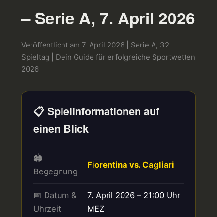
– Serie A, 7. April 2026
Veröffentlicht am 7. April 2026 | Serie A, 32.
Spieltag | Dein Guide für erfolgreiche Sportwetten
2026
📋 Spielinformationen auf
einen Blick
🏟️
Fiorentina vs. Cagliari
Begegnung
📅 Datum &
7. April 2026 – 21:00 Uhr
Uhrzeit
MEZ