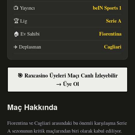
beIN Sports 1
📺 Yayıncı
Serie A
🏆 Lig
Fiorentina
🏠 Ev Sahibi
Cagliari
✈️ Deplasman
🎯 Raxcasino Üyeleri Maçı Canlı İzleyebilir
→ Üye Ol
Maç Hakkında
Fiorentina ve Cagliari arasındaki bu önemli karşılaşma Serie
A sezonunun kritik maçlarından biri olarak kabul ediliyor.