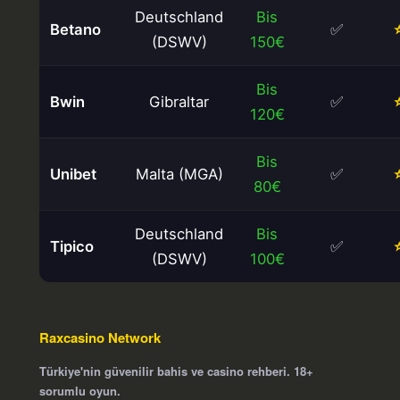
Deutschland
Bis
Betano
✅
(DSWV)
150€
Bis
Bwin
Gibraltar
✅
120€
Bis
Unibet
Malta (MGA)
✅
80€
Deutschland
Bis
Tipico
✅
(DSWV)
100€
Raxcasino Network
Türkiye'nin güvenilir bahis ve casino rehberi. 18+
sorumlu oyun.