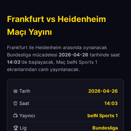
Frankfurt vs Heidenheim
Maçı Yayını
Frankfurt ile Heidenheim arasında oynanacak
Bundesliga mücadelesi
2026-04-26
tarihinde saat
14:03
'de başlayacak. Maç beIN Sports 1
ekranlarından canlı yayınlanacak.
📅 Tarih
2026-04-26
⏰ Saat
14:03
📺 Yayıncı
beIN Sports 1
🏆 Lig
Bundesliga