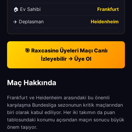
🏠 Ev Sahibi
Frankfurt
✈️ Deplasman
Heidenheim
🎯 Raxcasino Üyeleri Maçı Canlı
İzleyebilir → Üye Ol
Maç Hakkında
Frankfurt ve Heidenheim arasındaki bu önemli
karşılaşma Bundesliga sezonunun kritik maçlarından
biri olarak kabul ediliyor. Her iki takımın da puan
tablosundaki konumu açısından maçın sonucu büyük
önem taşıyor.