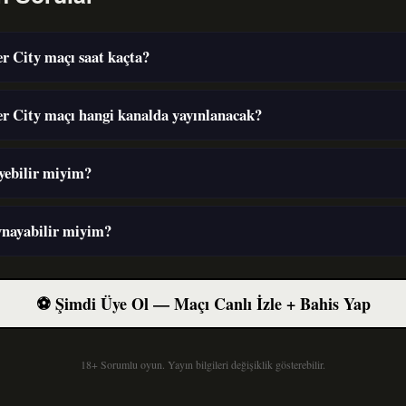
r City maçı saat kaçta?
r City maçı hangi kanalda yayınlanacak?
eyebilir miyim?
ynayabilir miyim?
⚽ Şimdi Üye Ol — Maçı Canlı İzle + Bahis Yap
18+ Sorumlu oyun. Yayın bilgileri değişiklik gösterebilir.