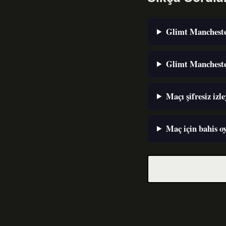
Glimt Mancheste
Glimt Mancheste
Maçı şifresiz izl
Maç için bahis o