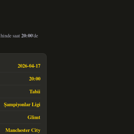
20:00
ihinde saat
'de
2026-04-17
20:00
Tabii
Şampiyonlar Ligi
Glimt
Manchester City