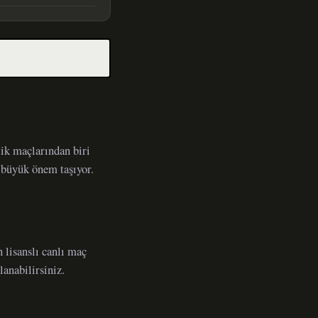
ik maçlarından biri
 büyük önem taşıyor.
 lisanslı canlı maç
lanabilirsiniz.