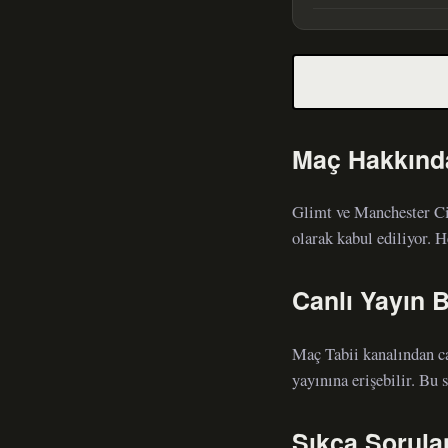
Maç Hakkınd
Glimt ve Manchester Ci
olarak kabul ediliyor. 
Canlı Yayın Bi
Maç Tabii kanalından ca
yayınına erişebilir. Bu 
Sıkça Sorula