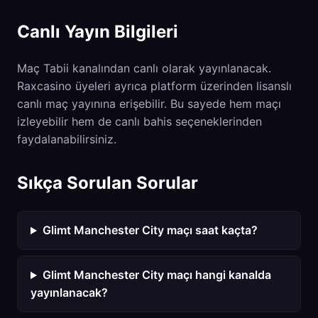
Canlı Yayın Bilgileri
Maç Tabii kanalından canlı olarak yayınlanacak.
Raxcasino üyeleri ayrıca platform üzerinden lisanslı
canlı maç yayınına erişebilir. Bu sayede hem maçı
izleyebilir hem de canlı bahis seçeneklerinden
faydalanabilirsiniz.
Sıkça Sorulan Sorular
Glimt Manchester City maçı saat kaçta?
Glimt Manchester City maçı hangi kanalda
yayınlanacak?