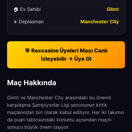
🏠 Ev Sahibi
Glimt
✈️ Deplasman
Manchester City
🎯 Raxcasino Üyeleri Maçı Canlı
İzleyebilir → Üye Ol
Maç Hakkında
Glimt ve Manchester City arasındaki bu önemli
karşılaşma Şampiyonlar Ligi sezonunun kritik
maçlarından biri olarak kabul ediliyor. Her iki takımın
da puan tablosundaki konumu açısından maçın
sonucu büyük önem taşıyor.