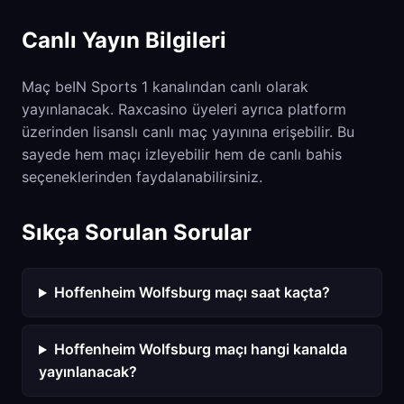
Canlı Yayın Bilgileri
Maç beIN Sports 1 kanalından canlı olarak
yayınlanacak. Raxcasino üyeleri ayrıca platform
üzerinden lisanslı canlı maç yayınına erişebilir. Bu
sayede hem maçı izleyebilir hem de canlı bahis
seçeneklerinden faydalanabilirsiniz.
Sıkça Sorulan Sorular
Hoffenheim Wolfsburg maçı saat kaçta?
Hoffenheim Wolfsburg maçı hangi kanalda
yayınlanacak?