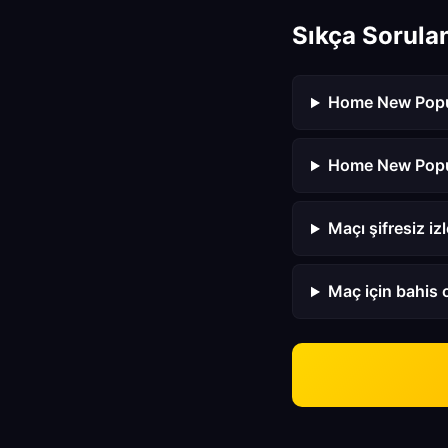
Sıkça Sorula
Home New Popul
Home New Popul
Maçı şifresiz iz
Maç için bahis 