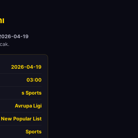
nı
2026-04-19
cak.
2026-04-19
03:00
s Sports
Avrupa Ligi
New Popular List
Sports