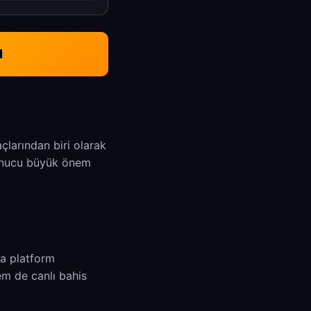
l
çlarından biri olarak
sonucu büyük önem
ca platform
em de canlı bahis