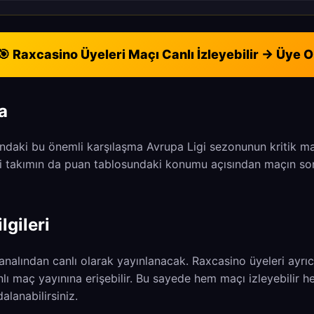
🎯 Raxcasino Üyeleri Maçı Canlı İzleyebilir → Üye O
a
ındaki bu önemli karşılaşma Avrupa Ligi sezonunun kritik ma
 iki takımın da puan tablosundaki konumu açısından maçın 
lgileri
nalından canlı olarak yayınlanacak. Raxcasino üyeleri ayrı
nlı maç yayınına erişebilir. Bu sayede hem maçı izleyebilir h
lanabilirsiniz.