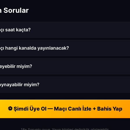
n Sorular
çı saat kaçta?
çı hangi kanalda yayınlanacak?
leyebilir miyim?
oynayabilir miyim?
⚽ Şimdi Üye Ol — Maçı Canlı İzle + Bahis Yap
18+ Sorumlu oyun. Yayın bilgileri değişiklik gösterebilir.