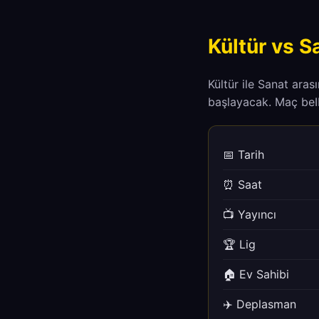
Kültür vs S
Kültür ile Sanat ar
başlayacak. Maç beIN
📅 Tarih
⏰ Saat
📺 Yayıncı
🏆 Lig
🏠 Ev Sahibi
✈️ Deplasman