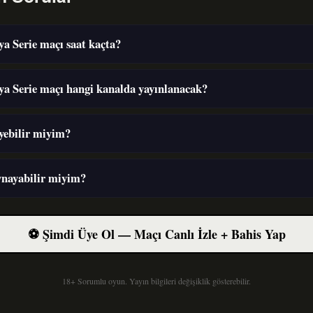
ya Serie maçı saat kaçta?
ya Serie maçı hangi kanalda yayınlanacak?
eyebilir miyim?
ynayabilir miyim?
⚽ Şimdi Üye Ol — Maçı Canlı İzle + Bahis Yap
18+ Sorumlu oyun. Yayın bilgileri değişiklik gösterebilir.