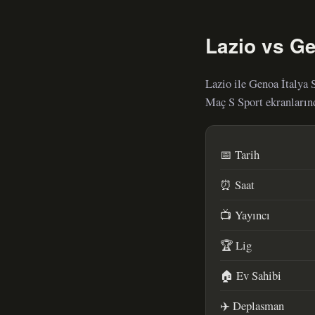
Lazio vs Ge
Lazio ile Genoa İtalya
Maç S Sport ekranlarınd
📅 Tarih
⏰ Saat
📺 Yayıncı
🏆 Lig
🏠 Ev Sahibi
✈️ Deplasman