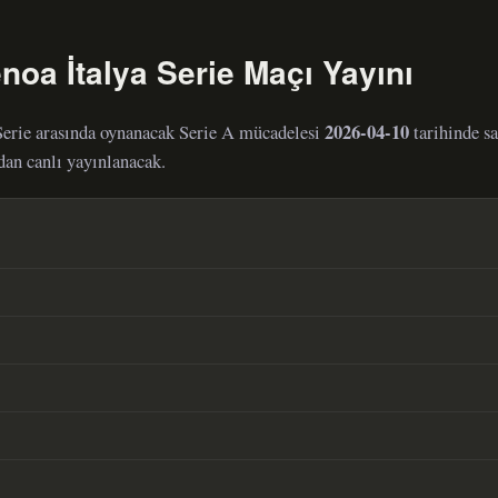
noa İtalya Serie Maçı Yayını
2026-04-10
 Serie arasında oynanacak Serie A mücadelesi
tarihinde s
an canlı yayınlanacak.