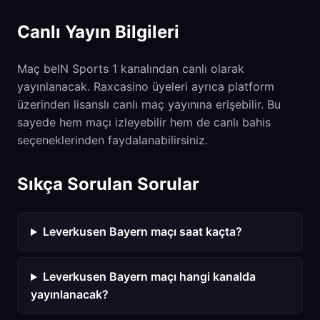
Canlı Yayın Bilgileri
Maç beIN Sports 1 kanalından canlı olarak
yayınlanacak. Raxcasino üyeleri ayrıca platform
üzerinden lisanslı canlı maç yayınına erişebilir. Bu
sayede hem maçı izleyebilir hem de canlı bahis
seçeneklerinden faydalanabilirsiniz.
Sıkça Sorulan Sorular
Leverkusen Bayern maçı saat kaçta?
Leverkusen Bayern maçı hangi kanalda
yayınlanacak?