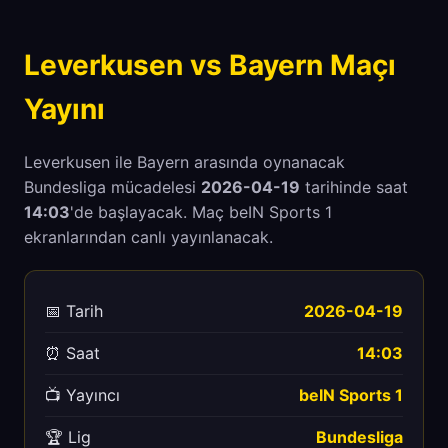
Leverkusen vs Bayern Maçı
Yayını
Leverkusen ile Bayern arasında oynanacak
Bundesliga mücadelesi
2026-04-19
tarihinde saat
14:03
'de başlayacak. Maç beIN Sports 1
ekranlarından canlı yayınlanacak.
📅 Tarih
2026-04-19
⏰ Saat
14:03
📺 Yayıncı
beIN Sports 1
🏆 Lig
Bundesliga