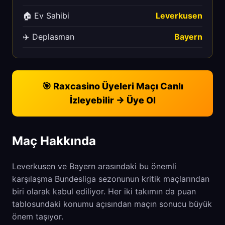
🏠 Ev Sahibi
Leverkusen
✈️ Deplasman
Bayern
🎯 Raxcasino Üyeleri Maçı Canlı
İzleyebilir → Üye Ol
Maç Hakkında
Leverkusen ve Bayern arasındaki bu önemli
karşılaşma Bundesliga sezonunun kritik maçlarından
biri olarak kabul ediliyor. Her iki takımın da puan
tablosundaki konumu açısından maçın sonucu büyük
önem taşıyor.