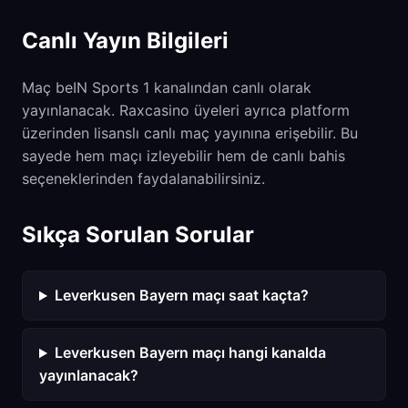
Canlı Yayın Bilgileri
Maç beIN Sports 1 kanalından canlı olarak
yayınlanacak. Raxcasino üyeleri ayrıca platform
üzerinden lisanslı canlı maç yayınına erişebilir. Bu
sayede hem maçı izleyebilir hem de canlı bahis
seçeneklerinden faydalanabilirsiniz.
Sıkça Sorulan Sorular
Leverkusen Bayern maçı saat kaçta?
Leverkusen Bayern maçı hangi kanalda
yayınlanacak?