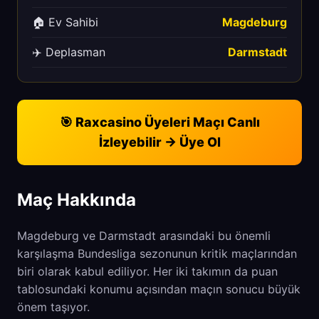
🏠 Ev Sahibi
Magdeburg
✈️ Deplasman
Darmstadt
🎯 Raxcasino Üyeleri Maçı Canlı
İzleyebilir → Üye Ol
Maç Hakkında
Magdeburg ve Darmstadt arasındaki bu önemli
karşılaşma Bundesliga sezonunun kritik maçlarından
biri olarak kabul ediliyor. Her iki takımın da puan
tablosundaki konumu açısından maçın sonucu büyük
önem taşıyor.