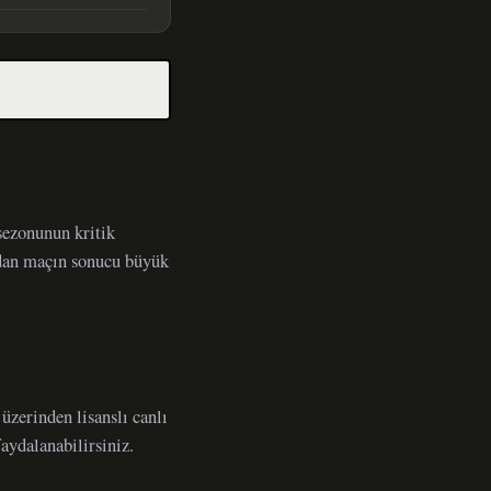
sezonunun kritik
ndan maçın sonucu büyük
zerinden lisanslı canlı
aydalanabilirsiniz.