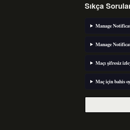
Sıkça Sorula
Manage Notificat
Manage Notificat
Maçı şifresiz izl
Maç için bahis o