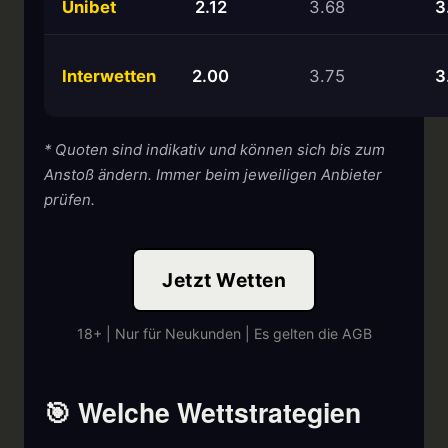
Unibet
2.12
3.68
3
Interwetten
2.00
3.75
3
* Quoten sind indikativ und können sich bis zum
Anstoß ändern. Immer beim jeweiligen Anbieter
prüfen.
Jetzt Wetten
18+ | Nur für Neukunden | Es gelten die AGB
🎯 Welche Wettstrategien