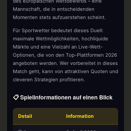
des europäischen Wettbewerbs – eine
Mannschaft, die in entscheidenden
Momenten stets aufzuerstehen scheint.
Für Sportwetter bedeutet dieses Duell:
maximale Wettmöglichkeiten, hochliquide
Märkte und eine Vielzahl an Live-Wett-
Optionen, die von den Top-Plattformen 2026
angeboten werden. Wer vorbereitet in dieses
Match geht, kann von attraktiven Quoten und
cleveren Strategien profitieren.
📋 Spielinformationen auf einen Blick
Detail
Information