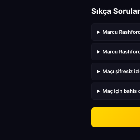
Sıkça Sorula
Marcu Rashford
Marcu Rashford
Maçı şifresiz iz
Maç için bahis 