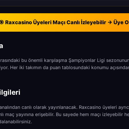
🎯 Raxcasino Üyeleri Maçı Canlı İzleyebilir → Üye O
a
rasındaki bu önemli karşılaşma Şampiyonlar Ligi sezonunun
iliyor. Her iki takımın da puan tablosundaki konumu açısınd
lgileri
nalından canlı olarak yayınlanacak. Raxcasino üyeleri ayrı
nlı maç yayınına erişebilir. Bu sayede hem maçı izleyebilir h
lanabilirsiniz.