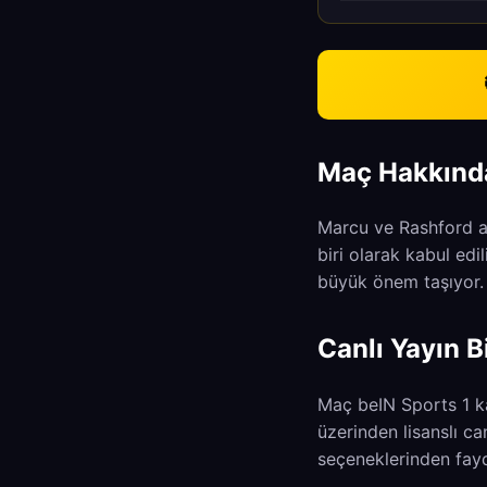
Maç Hakkınd
Marcu ve Rashford a
biri olarak kabul ed
büyük önem taşıyor.
Canlı Yayın Bi
Maç beIN Sports 1 ka
üzerinden lisanslı ca
seçeneklerinden fayda