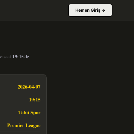
Hemen Giriş →
19:15
e saat
'de
2026-04-07
19:15
Tabii Spor
Premier League