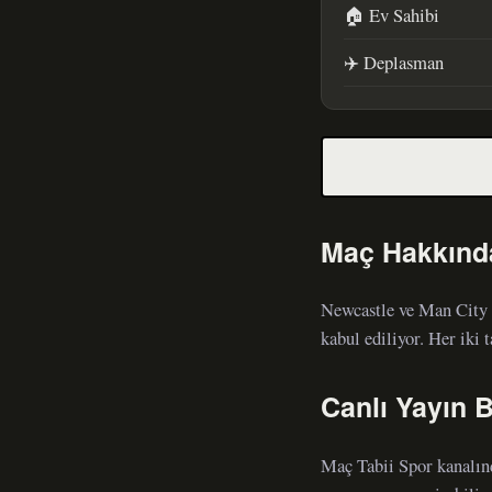
🏠 Ev Sahibi
✈️ Deplasman
Maç Hakkınd
Newcastle ve Man City 
kabul ediliyor. Her iki
Canlı Yayın Bi
Maç Tabii Spor kanalınd