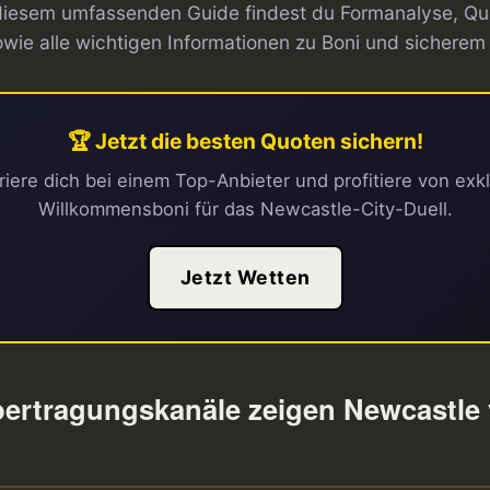
 diesem umfassenden Guide findest du Formanalyse, Qu
wie alle wichtigen Informationen zu Boni und sicherem
🏆 Jetzt die besten Quoten sichern!
riere dich bei einem Top-Anbieter und profitiere von exk
Willkommensboni für das Newcastle-City-Duell.
Jetzt Wetten
bertragungskanäle zeigen Newcastle 