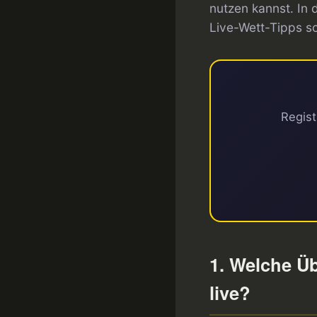
nutzen kannst. In
Live-Wett-Tipps so
Regist
1. Welche Ü
live?