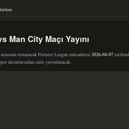
Rehber
s Man City Maçı Yayını
2026-04-07
 arasında oynanacak Premier League mücadelesi
tarihind
por ekranlarından canlı yayınlanacak.