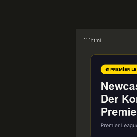
```html
⚽ PREMIER LE
Newcas
Der Ko
Premie
Premier League 