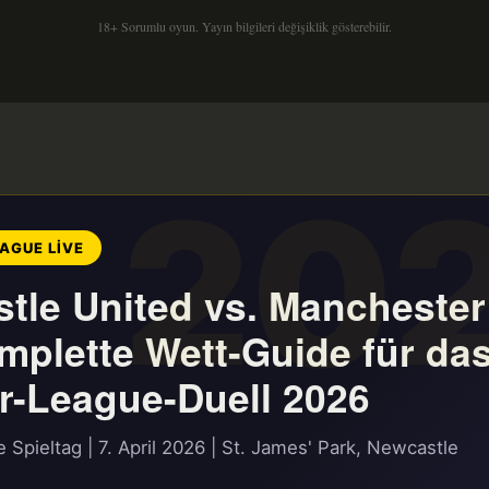
18+ Sorumlu oyun. Yayın bilgileri değişiklik gösterebilir.
20
AGUE LIVE
tle United vs. Manchester 
mplette Wett-Guide für da
r-League-Duell 2026
Spieltag | 7. April 2026 | St. James' Park, Newcastle