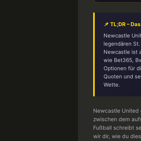
📌 TL;DR – Das
Newcastle Uni
legendären St. 
Newcastle ist 
wie Bet365, Bw
Optionen für d
Quoten und se
Wette.
Newcastle United 
zwischen dem auf
Fußball schreibt s
wir dir, wie du di