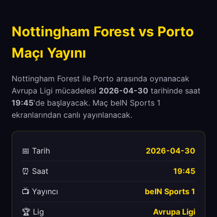
Nottingham Forest vs Porto
Maçı Yayını
Nottingham Forest ile Porto arasında oynanacak
Avrupa Ligi mücadelesi
2026-04-30
tarihinde saat
19:45
'de başlayacak. Maç beIN Sports 1
ekranlarından canlı yayınlanacak.
📅 Tarih
2026-04-30
⏰ Saat
19:45
📺 Yayıncı
beIN Sports 1
🏆 Lig
Avrupa Ligi