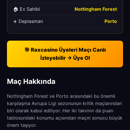
🏠 Ev Sahibi
Nottingham Forest
✈️ Deplasman
Porto
🎯 Raxcasino Üyeleri Maçı Canlı
İzleyebilir → Üye Ol
Maç Hakkında
Nottingham Forest ve Porto arasındaki bu önemli
karşılaşma Avrupa Ligi sezonunun kritik maçlarından
biri olarak kabul ediliyor. Her iki takımın da puan
tablosundaki konumu açısından maçın sonucu büyük
önem taşıyor.