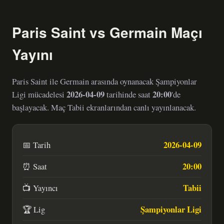
Paris Saint vs Germain Maçı
Yayını
Paris Saint ile Germain arasında oynanacak Şampiyonlar
2026-04-09
20:00
Ligi mücadelesi
tarihinde saat
'de
başlayacak. Maç Tabii ekranlarından canlı yayınlanacak.
2026-04-09
📅 Tarih
20:00
⏰ Saat
Tabii
📺 Yayıncı
Şampiyonlar Ligi
🏆 Lig