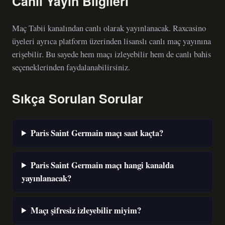
Canlı Yayın Bilgileri
Maç Tabii kanalından canlı olarak yayınlanacak. Raxcasino
üyeleri ayrıca platform üzerinden lisanslı canlı maç yayınına
erişebilir. Bu sayede hem maçı izleyebilir hem de canlı bahis
seçeneklerinden faydalanabilirsiniz.
Sıkça Sorulan Sorular
Paris Saint Germain maçı saat kaçta?
Paris Saint Germain maçı hangi kanalda
yayınlanacak?
Maçı şifresiz izleyebilir miyim?