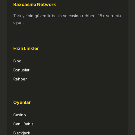
Raxcasino Network
Türkiye'nin güvenilir bahis ve casino rehberi. 18+ sorumlu
oyun.
Hızlı Linkler
Blog
Bonuslar
Rehber
Oyunlar
Casino
Canlı Bahis
Blackjack