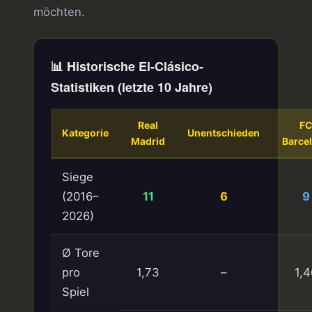
möchten.
📊 Historische El-Clásico-
Statistiken (letzte 10 Jahre)
Real
F
Kategorie
Unentschieden
Madrid
Barce
Siege
(2016–
11
6
9
2026)
Ø Tore
pro
1,73
–
1,4
Spiel