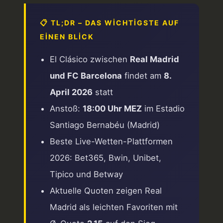
📋 TL;DR – DAS WICHTIGSTE AUF
EINEN BLICK
El Clásico zwischen
Real Madrid
und FC Barcelona
findet am
8.
April 2026
statt
Anstoß:
18:00 Uhr MEZ
im Estadio
Santiago Bernabéu (Madrid)
Beste Live-Wetten-Plattformen
2026: Bet365, Bwin, Unibet,
Tipico und Betway
Aktuelle Quoten zeigen Real
Madrid als leichten Favoriten mit