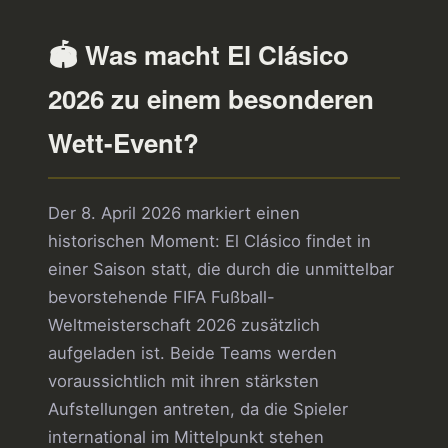
🏟️ Was macht El Clásico
2026 zu einem besonderen
Wett-Event?
Der 8. April 2026 markiert einen
historischen Moment: El Clásico findet in
einer Saison statt, die durch die unmittelbar
bevorstehende FIFA Fußball-
Weltmeisterschaft 2026 zusätzlich
aufgeladen ist. Beide Teams werden
voraussichtlich mit ihren stärksten
Aufstellungen antreten, da die Spieler
international im Mittelpunkt stehen