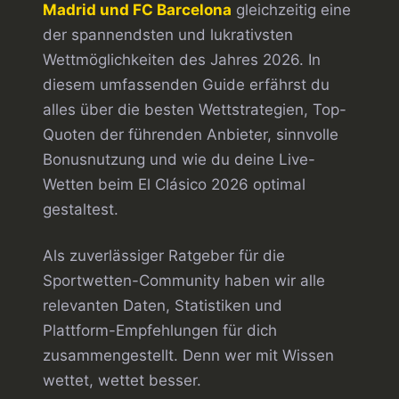
Madrid und FC Barcelona
gleichzeitig eine
der spannendsten und lukrativsten
Wettmöglichkeiten des Jahres 2026. In
diesem umfassenden Guide erfährst du
alles über die besten Wettstrategien, Top-
Quoten der führenden Anbieter, sinnvolle
Bonusnutzung und wie du deine Live-
Wetten beim El Clásico 2026 optimal
gestaltest.
Als zuverlässiger Ratgeber für die
Sportwetten-Community haben wir alle
relevanten Daten, Statistiken und
Plattform-Empfehlungen für dich
zusammengestellt. Denn wer mit Wissen
wettet, wettet besser.