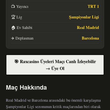
TRT 1
📺 Yayıncı
Şampiyonlar Ligi
🏆 Lig
Real Madrid
🏠 Ev Sahibi
Barcelona
✈️ Deplasman
🎯 Raxcasino Üyeleri Maçı Canlı İzleyebilir
→ Üye Ol
Maç Hakkında
Real Madrid ve Barcelona arasındaki bu önemli karşılaşma
Şampiyonlar Ligi sezonunun kritik maçlarından biri olarak