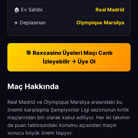
🏠 Ev Sahibi
Real Madrid
✈️ Deplasman
Olympique Marsilya
🎯 Raxcasino Üyeleri Maçı Canlı
İzleyebilir → Üye Ol
Maç Hakkında
Real Madrid ve Olympique Marsilya arasındaki bu
önemli karşılaşma Şampiyonlar Ligi sezonunun kritik
maçlarından biri olarak kabul ediliyor. Her iki takımın
da puan tablosundaki konumu açısından maçın
sonucu büyük önem taşıyor.