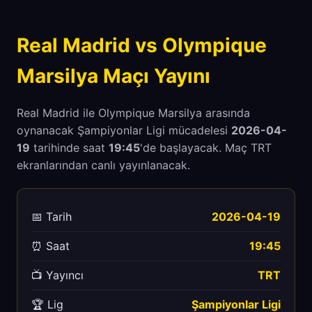
Real Madrid vs Olympique
Marsilya Maçı Yayını
Real Madrid ile Olympique Marsilya arasında
oynanacak Şampiyonlar Ligi mücadelesi
2026-04-
19
tarihinde saat
19:45
'de başlayacak. Maç TRT
ekranlarından canlı yayınlanacak.
📅 Tarih
2026-04-19
⏰ Saat
19:45
📺 Yayıncı
TRT
🏆 Lig
Şampiyonlar Ligi