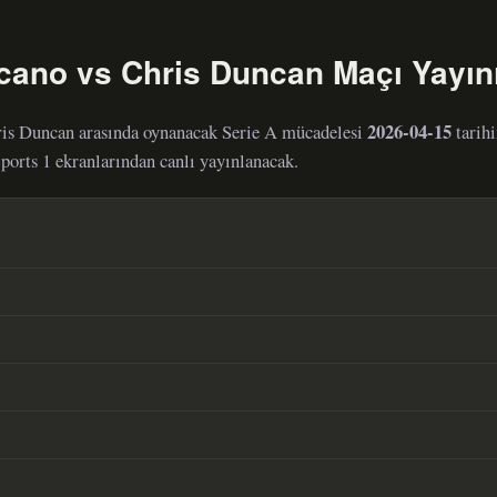
cano vs Chris Duncan Maçı Yayın
2026-04-15
is Duncan arasında oynanacak Serie A mücadelesi
tarih
orts 1 ekranlarından canlı yayınlanacak.