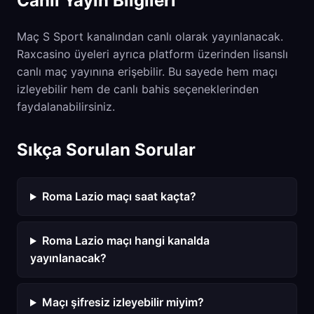
Canlı Yayın Bilgileri
Maç S Sport kanalından canlı olarak yayınlanacak.
Raxcasino üyeleri ayrıca platform üzerinden lisanslı
canlı maç yayınına erişebilir. Bu sayede hem maçı
izleyebilir hem de canlı bahis seçeneklerinden
faydalanabilirsiniz.
Sıkça Sorulan Sorular
Roma Lazio maçı saat kaçta?
Roma Lazio maçı hangi kanalda
yayınlanacak?
Maçı şifresiz izleyebilir miyim?