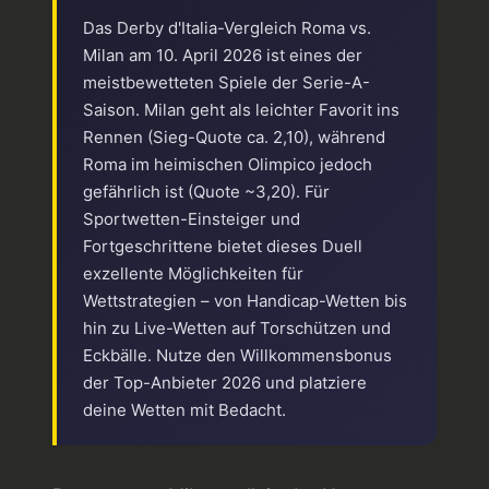
Das Derby d'Italia-Vergleich Roma vs.
Milan am 10. April 2026 ist eines der
meistbewetteten Spiele der Serie-A-
Saison. Milan geht als leichter Favorit ins
Rennen (Sieg-Quote ca. 2,10), während
Roma im heimischen Olimpico jedoch
gefährlich ist (Quote ~3,20). Für
Sportwetten-Einsteiger und
Fortgeschrittene bietet dieses Duell
exzellente Möglichkeiten für
Wettstrategien – von Handicap-Wetten bis
hin zu Live-Wetten auf Torschützen und
Eckbälle. Nutze den Willkommensbonus
der Top-Anbieter 2026 und platziere
deine Wetten mit Bedacht.