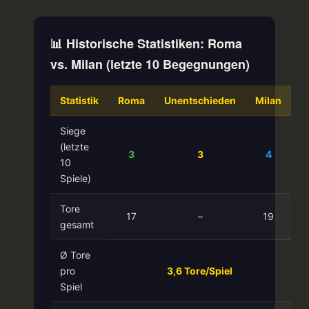
📊 Historische Statistiken: Roma
vs. Milan (letzte 10 Begegnungen)
Statistik
Roma
Unentschieden
Milan
Siege
(letzte
3
3
4
10
Spiele)
Tore
17
–
19
gesamt
Ø Tore
pro
3,6 Tore/Spiel
Spiel