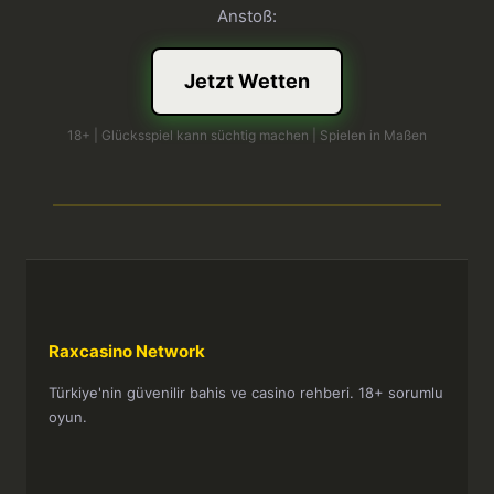
Anstoß:
Jetzt Wetten
18+ | Glücksspiel kann süchtig machen | Spielen in Maßen
Raxcasino Network
Türkiye'nin güvenilir bahis ve casino rehberi. 18+ sorumlu
oyun.