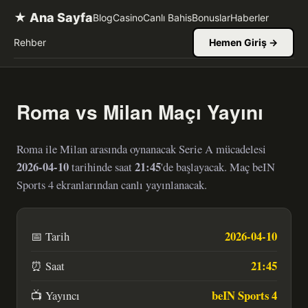
★ Ana Sayfa
Blog
Casino
Canlı Bahis
Bonuslar
Haberler
Rehber
Hemen Giriş →
Roma vs Milan Maçı Yayını
Roma ile Milan arasında oynanacak Serie A mücadelesi
2026-04-10
21:45
tarihinde saat
'de başlayacak. Maç beIN
Sports 4 ekranlarından canlı yayınlanacak.
2026-04-10
📅 Tarih
21:45
⏰ Saat
beIN Sports 4
📺 Yayıncı