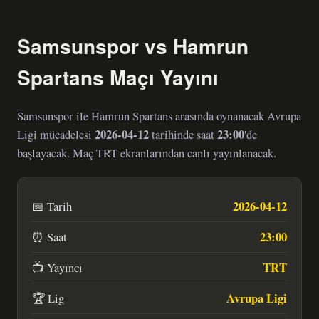
Samsunspor vs Hamrun
Spartans Maçı Yayını
Samsunspor ile Hamrun Spartans arasında oynanacak Avrupa
2026-04-12
23:00
Ligi mücadelesi
tarihinde saat
'de
başlayacak. Maç TRT ekranlarından canlı yayınlanacak.
2026-04-12
📅 Tarih
23:00
⏰ Saat
TRT
📺 Yayıncı
Avrupa Ligi
🏆 Lig