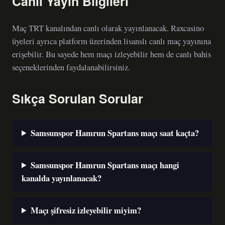
Canlı Yayın Bilgileri
Maç TRT kanalından canlı olarak yayınlanacak. Raxcasino
üyeleri ayrıca platform üzerinden lisanslı canlı maç yayınına
erişebilir. Bu sayede hem maçı izleyebilir hem de canlı bahis
seçeneklerinden faydalanabilirsiniz.
Sıkça Sorulan Sorular
Samsunspor Hamrun Spartans maçı saat kaçta?
Samsunspor Hamrun Spartans maçı hangi
kanalda yayınlanacak?
Maçı şifresiz izleyebilir miyim?