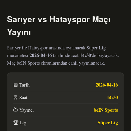
Sarıyer vs Hatayspor Maçı
Yayını
Sarıyer ile Hatayspor arasında oynanacak Süper Lig
2026-04-16
14:30
mücadelesi
tarihinde saat
'de başlayacak.
Maç beIN Sports ekranlarından canlı yayınlanacak.
2026-04-16
📅 Tarih
14:30
⏰ Saat
beIN Sports
📺 Yayıncı
Süper Lig
🏆 Lig