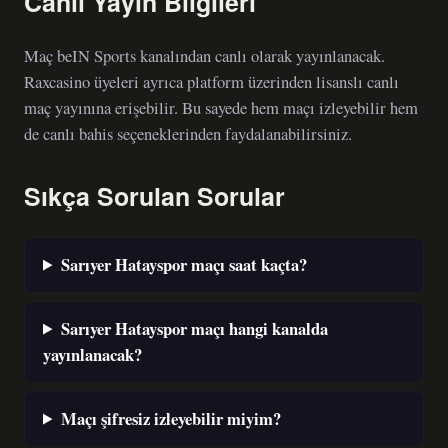
Canlı Yayın Bilgileri
Maç beIN Sports kanalından canlı olarak yayınlanacak.
Raxcasino üyeleri ayrıca platform üzerinden lisanslı canlı
maç yayınına erişebilir. Bu sayede hem maçı izleyebilir hem
de canlı bahis seçeneklerinden faydalanabilirsiniz.
Sıkça Sorulan Sorular
Sarıyer Hatayspor maçı saat kaçta?
Sarıyer Hatayspor maçı hangi kanalda
yayınlanacak?
Maçı şifresiz izleyebilir miyim?