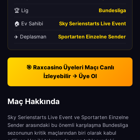
🏆 Lig
Bundesliga
🏠 Ev Sahibi
Sky Serienstarts Live Event
✈️ Deplasman
Sportarten Einzelne Sender
🎯 Raxcasino Üyeleri Maçı Canlı
İzleyebilir → Üye Ol
Maç Hakkında
Sky Serienstarts Live Event ve Sportarten Einzelne
Sender arasındaki bu önemli karşılaşma Bundesliga
sezonunun kritik maçlarından biri olarak kabul