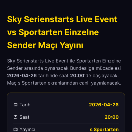
Sky Serienstarts Live Event
vs Sportarten Einzelne
Sender Maçı Yayını
Sky Serienstarts Live Event ile Sportarten Einzelne
Sender arasında oynanacak Bundesliga mücadelesi
2026-04-26
tarihinde saat
20:00
'de başlayacak.
Maç s Sportarten ekranlarından canlı yayınlanacak.
📅 Tarih
2026-04-26
⏰ Saat
20:00
📺 Yayıncı
s Sportarten