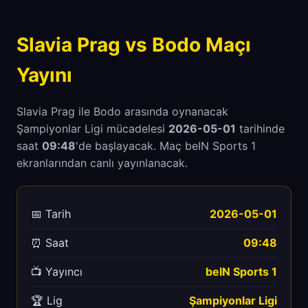
Slavia Prag vs Bodo Maçı
Yayını
Slavia Prag ile Bodo arasında oynanacak
Şampiyonlar Ligi mücadelesi
2026-05-01
tarihinde
saat
09:48
'de başlayacak. Maç beIN Sports 1
ekranlarından canlı yayınlanacak.
📅 Tarih
2026-05-01
⏰ Saat
09:48
📺 Yayıncı
beIN Sports 1
🏆 Lig
Şampiyonlar Ligi