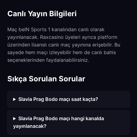
Canlı Yayın Bilgileri
Maç beIN Sports 1 kanalından canlı olarak
yayınlanacak. Raxcasino üyeleri ayrıca platform
üzerinden lisanslı canlı maç yayınına erişebilir. Bu
sayede hem maçı izleyebilir hem de canlı bahis
seçeneklerinden faydalanabilirsiniz.
Sıkça Sorulan Sorular
Slavia Prag Bodo maçı saat kaçta?
Slavia Prag Bodo maçı hangi kanalda
yayınlanacak?