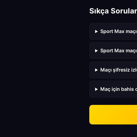
Sıkça Sorula
Sport Max maçı
Sport Max maçı
Maçı şifresiz iz
Maç için bahis 