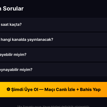
n Sorular
 saat kaçta?
 hangi kanalda yayınlanacak?
leyebilir miyim?
oynayabilir miyim?
⚽ Şimdi Üye Ol — Maçı Canlı İzle + Bahis Yap
18+ Sorumlu oyun. Yayın bilgileri değişiklik gösterebilir.