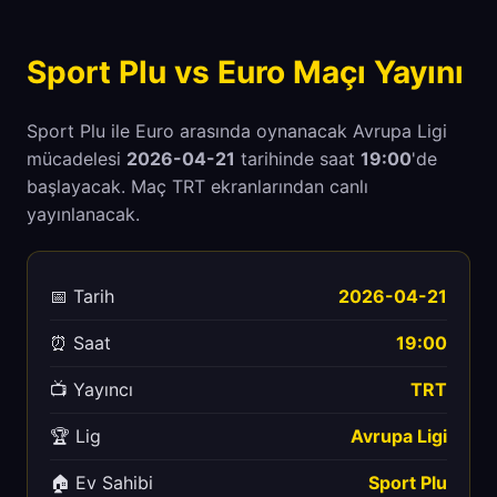
Sport Plu vs Euro Maçı Yayını
Sport Plu ile Euro arasında oynanacak Avrupa Ligi
mücadelesi
2026-04-21
tarihinde saat
19:00
'de
başlayacak. Maç TRT ekranlarından canlı
yayınlanacak.
📅 Tarih
2026-04-21
⏰ Saat
19:00
📺 Yayıncı
TRT
🏆 Lig
Avrupa Ligi
🏠 Ev Sahibi
Sport Plu